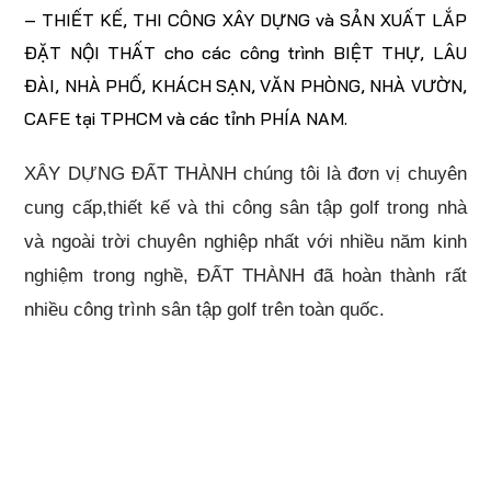
– THIẾT KẾ, THI CÔNG XÂY DỰNG và SẢN XUẤT LẮP
ĐẶT NỘI THẤT cho các công trình BIỆT THỰ, LÂU
ĐÀI, NHÀ PHỐ, KHÁCH SẠN, VĂN PHÒNG, NHÀ VƯỜN,
CAFE tại TPHCM và các tỉnh PHÍA NAM.
XÂY DỰNG ĐẤT THÀNH chúng tôi là đơn vị chuyên
cung cấp,thiết kế và thi công sân tập golf trong nhà
và ngoài trời chuyên nghiệp nhất với nhiều năm kinh
nghiệm trong nghề, ĐẤT THÀNH đã hoàn thành rất
nhiều công trình sân tập golf trên toàn quốc.