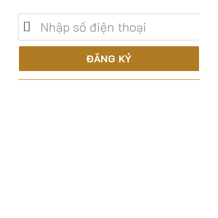
C.TY CP XÂY DỰNG & TM ĐẤT THÀNH
Là nhà thầu trọn gói, uy tín và chuyên nghiệp trong
lĩnh vực:
Tư vấn – Thiết kế
Thi công xây dựng
Sản xuất lắp đặt nội thất