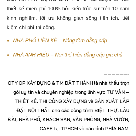
thiết kế miễn phí 100% bởi kiến trúc sư trên 10 năm
kinh nghiệm, tối ưu không gian sống tiện ích, tiết
kiệm chi phí thi công.
NHÀ PHỐ LIỀN KỀ – Nâng tầm đẳng cấp
NHÀ ANH HIẾU – Nơi thể hiện đẳng cấp gia chủ
——————-
CTY CP XÂY DỰNG & TM ĐẤT THÀNH là nhà thầu trọn
gói uy tín và chuyên nghiệp trong lĩnh vực TƯ VẤN –
THIẾT KẾ, THI CÔNG XÂY DỰNG và SẢN XUẤT LẮP
ĐẶT NỘI THẤT cho các công trình BIỆT THỰ, LÂU
ĐÀI, NHÀ PHỐ, KHÁCH SẠN, VĂN PHÒNG, NHÀ VƯỜN,
CAFE tại TPHCM và các tỉnh PHÍA NAM.