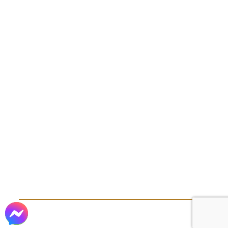
ĐỊA CHỈ
Trụ sở: 162/115 - 117 Nguyễn Văn Khối, P. Thông
Tây Hội, TP. Hồ Chí Minh
Chi nhánh: Lô 135, D.27, Khu TĐC Lộc An, X.
Long Thành, T. Đồng Nai.
Xưởng sản xuất 01: Đường Nữ Dân Công, X.
Vĩnh Lộc, TP. Hồ Chí Minh
Xưởng sản xuất 02: Đường Kênh Trung Ương,
X. Tân Vĩnh Lộc, TP. Hồ Chí Minh