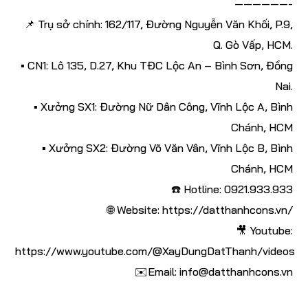
——————-
📌 Trụ sở chính: 162/117, Đường Nguyễn Văn Khối, P.9,
Q. Gò Vấp, HCM.
▪️ CN1: Lô 135, D.27, Khu TĐC Lộc An – Bình Sơn, Đồng
Nai.
▪️ Xưởng SX1: Đường Nữ Dân Công, Vĩnh Lộc A, Bình
Chánh, HCM
▪️ Xưởng SX2: Đường Võ Văn Vân, Vĩnh Lộc B, Bình
Chánh, HCM
☎️ Hotline: 0921.933.933
🌐 Website: https://datthanhcons.vn/
🎥 Youtube:
https://www.youtube.com/@XayDungDatThanh/videos
✉️Email: info@datthanhcons.vn