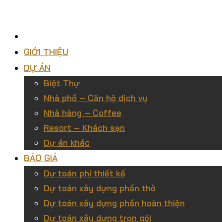
GIỚI THIỆU
DỰ ÁN
Biệt Thự
Nhà phố – Căn hộ dịch vụ
Nhà hàng – Coffee
Resort – Khách sạn
Dự án khác
BÁO GIÁ
Dự toán phí thiết kế
Dự toán xây dựng phần thô
Dự toán xây dựng phần hoàn thiện
Dự toán xây dựng trọn gói