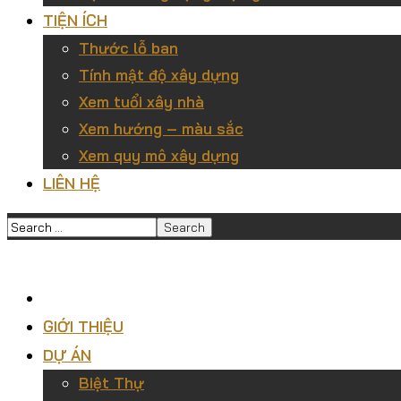
TIỆN ÍCH
Thước lỗ ban
Tính mật độ xây dựng
Xem tuổi xây nhà
Xem hướng – màu sắc
Xem quy mô xây dựng
LIÊN HỆ
GIỚI THIỆU
DỰ ÁN
Biệt Thự