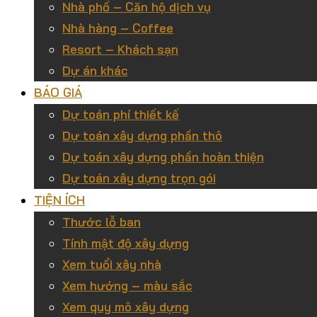
Nhà phố – Căn hộ dịch vụ
Nhà hàng – Coffee
Resort – Khách sạn
Dự án khác
BÁO GIÁ
Dự toán phí thiết kế
Dự toán xây dựng phần thô
Dự toán xây dựng phần hoàn thiện
Dự toán xây dựng trọn gói
TIỆN ÍCH
Thước lỗ ban
Tính mật độ xây dựng
Xem tuổi xây nhà
Xem hướng – màu sắc
Xem quy mô xây dựng