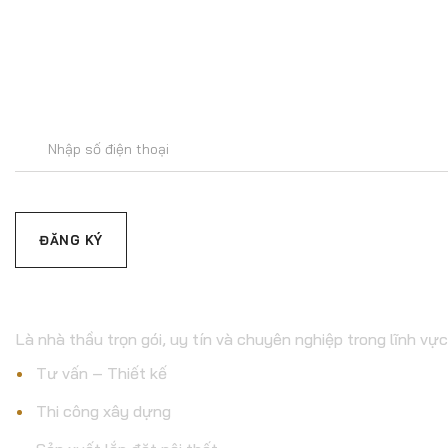
Để lại số
Đăng
ký
email
C.TY CP XÂY DỰNG & 
Là nhà thầu trọn gói, uy tín và chuyên nghiệp trong lĩnh vực
Tư vấn – Thiết kế
Thi công xây dựng