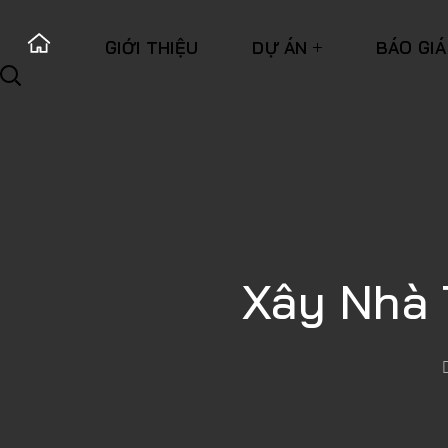
GIỚI THIỆU
DỰ ÁN
BÁO GIÁ
Xây Nhà 