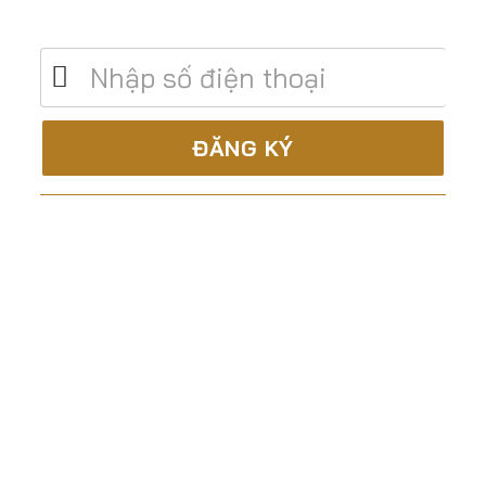
phí
C.TY CP XÂY DỰNG & TM ĐẤT THÀNH
Là nhà thầu trọn gói, uy tín và chuyên nghiệp trong
lĩnh vực:
Tư vấn – Thiết kế
Thi công xây dựng
Sản xuất lắp đặt nội thất