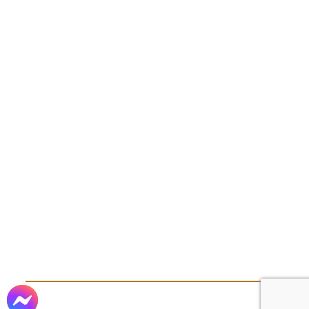
ĐỊA CHỈ
Trụ sở: 162/115 - 117 Nguyễn Văn Khối, P. Thông
Tây Hội, TP. Hồ Chí Minh
Chi nhánh: Lô 135, D.27, Khu TĐC Lộc An, X.
Long Thành, T. Đồng Nai.
Xưởng sản xuất 01: Đường Nữ Dân Công, X.
Vĩnh Lộc, TP. Hồ Chí Minh
Xưởng sản xuất 02: Đường Kênh Trung Ương,
X. Tân Vĩnh Lộc, TP. Hồ Chí Minh