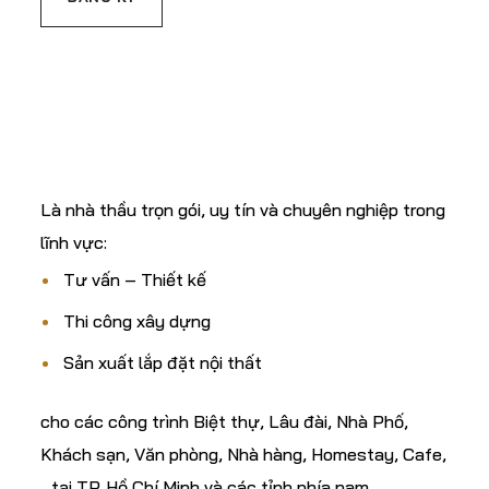
C.TY CP XÂY DỰNG
& TM ĐẤT THÀNH
Là nhà thầu trọn gói, uy tín và chuyên nghiệp trong
lĩnh vực:
Tư vấn – Thiết kế
Thi công xây dựng
Sản xuất lắp đặt nội thất
cho các công trình Biệt thự, Lâu đài, Nhà Phố,
Khách sạn, Văn phòng, Nhà hàng, Homestay, Cafe,
…tại TP. Hồ Chí Minh và các tỉnh phía nam…