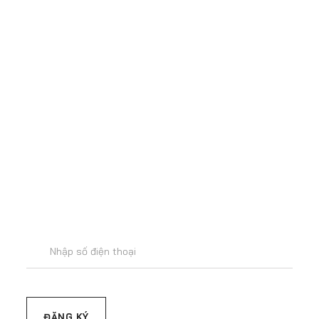
Để lại số điện thoại
để được tư vấn
miễn phí