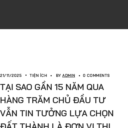
21/11/2025
TIỆN ÍCH
BY
ADMIN
0 COMMENTS
TẠI SAO GẦN 15 NĂM QUA
HÀNG TRĂM CHỦ ĐẦU TƯ
VẪN TIN TƯỞNG LỰA CHỌN
ĐẤT THÀNH LÀ ĐƠN VỊ THI