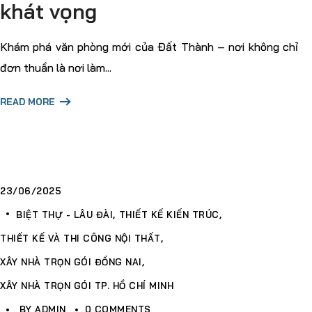
khát vọng
Khám phá văn phòng mới của Đất Thành – nơi không chỉ
đơn thuần là nơi làm...
READ MORE
23/06/2025
BIỆT THỰ - LÂU ĐÀI
THIẾT KẾ KIẾN TRÚC
THIẾT KẾ VÀ THI CÔNG NỘI THẤT
XÂY NHÀ TRỌN GÓI ĐỒNG NAI
XÂY NHÀ TRỌN GÓI TP. HỒ CHÍ MINH
BY
ADMIN
0 COMMENTS