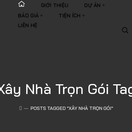
GIỚI THIỆU
DỰ ÁN
BÁO GIÁ
TIỆN ÍCH
LIÊN HỆ
Xây Nhà Trọn Gói Ta
POSTS TAGGED "XÂY NHÀ TRỌN GÓI"