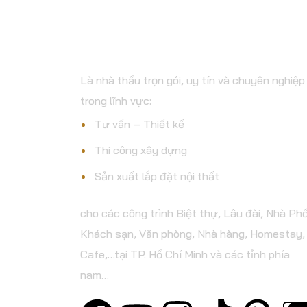
& TM ĐẤT THÀNH
Là nhà thầu trọn gói, uy tín và chuyên nghiệp
trong lĩnh vực:
Tư vấn – Thiết kế
Thi công xây dựng
Sản xuất lắp đặt nội thất
cho các công trình Biệt thự, Lâu đài, Nhà Phố
Khách sạn, Văn phòng, Nhà hàng, Homestay,
Cafe,…tại TP. Hồ Chí Minh và các tỉnh phía
nam…