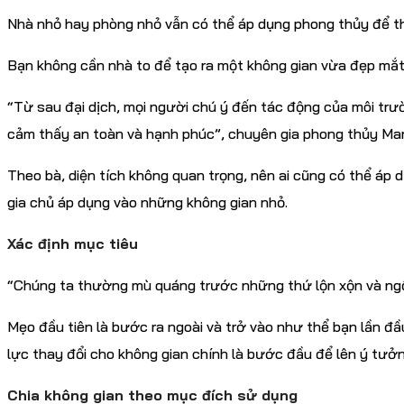
Nhà nhỏ hay phòng nhỏ vẫn có thể áp dụng phong thủy để th
Bạn không cần nhà to để tạo ra một không gian vừa đẹp mắt
“Từ sau đại dịch, mọi người chú ý đến tác động của môi trườ
cảm thấy an toàn và hạnh phúc”, chuyên gia phong thủy Mar
Theo bà, diện tích không quan trọng, nên ai cũng có thể áp 
gia chủ áp dụng vào những không gian nhỏ.
Xác định mục tiêu
“Chúng ta thường mù quáng trước những thứ lộn xộn và ngổn 
Mẹo đầu tiên là bước ra ngoài và trở vào như thể bạn lần đ
lực thay đổi cho không gian chính là bước đầu để lên ý tưởn
Chia không gian theo mục đích sử dụng