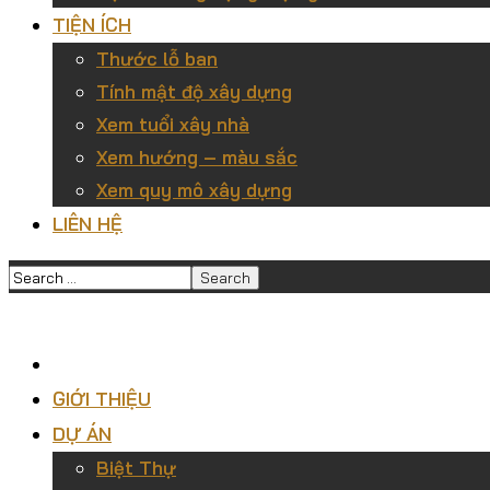
TIỆN ÍCH
Thước lỗ ban
Tính mật độ xây dựng
Xem tuổi xây nhà
Xem hướng – màu sắc
Xem quy mô xây dựng
LIÊN HỆ
GIỚI THIỆU
DỰ ÁN
Biệt Thự