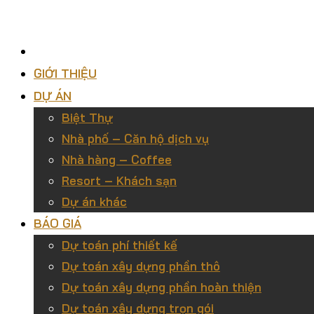
GIỚI THIỆU
DỰ ÁN
Biệt Thự
Nhà phố – Căn hộ dịch vụ
Nhà hàng – Coffee
Resort – Khách sạn
Dự án khác
BÁO GIÁ
Dự toán phí thiết kế
Dự toán xây dựng phần thô
Dự toán xây dựng phần hoàn thiện
Dự toán xây dựng trọn gói