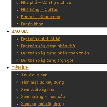
Nhà phố – Căn hộ dịch vụ
Nhà hàng – Coffee
Resort – Khách sạn
Dự án khác
BÁO GIÁ
Dự toán phí thiết kế
Dự toán xây dựng phần thô
Dự toán xây dựng phần hoàn thiện
Dự toán xây dựng trọn gói
TIỆN ÍCH
Thước lỗ ban
Tính mật độ xây dựng
Xem tuổi xây nhà
Xem hướng – màu sắc
Xem quy mô xây dựng