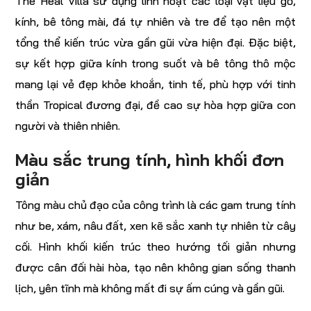
The Heal Villa sử dụng linh hoạt các loại vật liệu gỗ,
kính, bê tông mài, đá tự nhiên và tre để tạo nên một
tổng thể kiến trúc vừa gần gũi vừa hiện đại. Đặc biệt,
sự kết hợp giữa kính trong suốt và bê tông thô mộc
mang lại vẻ đẹp khỏe khoắn, tinh tế, phù hợp với tinh
thần Tropical đương đại, đề cao sự hòa hợp giữa con
người và thiên nhiên.
Màu sắc trung tính, hình khối đơn
giản
Tông màu chủ đạo của công trình là các gam trung tính
như be, xám, nâu đất, xen kẽ sắc xanh tự nhiên từ cây
cối. Hình khối kiến trúc theo hướng tối giản nhưng
được cân đối hài hòa, tạo nên không gian sống thanh
lịch, yên tĩnh mà không mất đi sự ấm cúng và gần gũi.