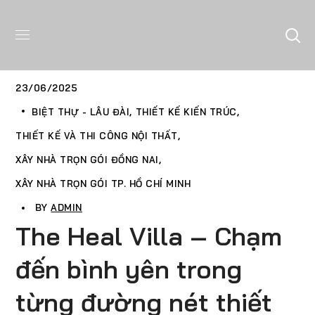
23/06/2025
BIỆT THỰ - LÂU ĐÀI
THIẾT KẾ KIẾN TRÚC
THIẾT KẾ VÀ THI CÔNG NỘI THẤT
XÂY NHÀ TRỌN GÓI ĐỒNG NAI
XÂY NHÀ TRỌN GÓI TP. HỒ CHÍ MINH
BY
ADMIN
The Heal Villa – Chạm
đến bình yên trong
từng đường nét thiết