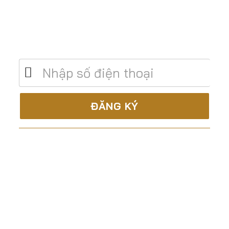
Để lại số điện thoại để được tư vấn miễn
phí
C.TY CP XÂY DỰNG & TM ĐẤT THÀNH
Là nhà thầu trọn gói, uy tín và chuyên nghiệp trong
lĩnh vực:
Tư vấn – Thiết kế