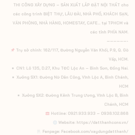
THI CÔNG XÂY DỰNG – SẢN XUẤT LẮP ĐẶT NỘI THẤT cho
các công trình BIỆT THỰ, LÂU ĐÀI, NHÀ PHỐ, KHÁCH SẠN,
VĂN PHÒNG, NHÀ HÀNG, HOMESTAY, CAFE… tại TPHCM và
các tỉnh PHÍA NAM.
——————-
Trụ sở chính: 162/117, Đường Nguyễn Văn Khối, P.9, Q. Gò
Vấp, HCM.
CN1: Lô 135, D.27, Khu TĐC Lộc An – Bình Sơn, Đồng Nai.
Xưởng SX1: Đường Nữ Dân Công, Vĩnh Lộc A, Bình Chánh,
HCM
Xưởng SX2: Đường Kênh Trung Ương, Vĩnh Lộc B, Bình
Chánh, HCM
Hotline: 0921.933.933 – 0938.102.868
Website: https://datthanhcons.vn/
Fanpage: Facebook.com/xaydungdatthanh/