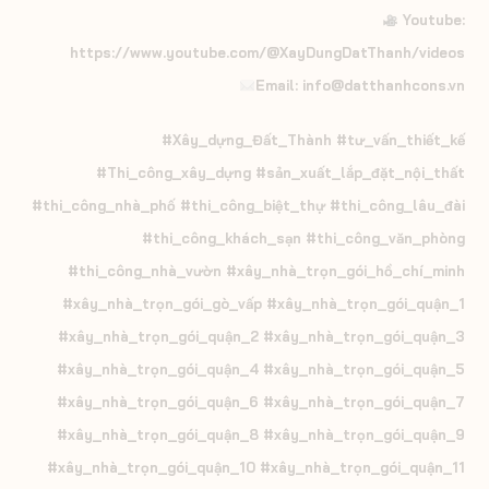
Youtube:
https://www.youtube.com/@XayDungDatThanh/videos
Email: info@datthanhcons.vn
#Xây_dựng_Đất_Thành #tư_vấn_thiết_kế
#Thi_công_xây_dựng #sản_xuất_lắp_đặt_nội_thất
#thi_công_nhà_phố #thi_công_biệt_thự #thi_công_lâu_đài
#thi_công_khách_sạn #thi_công_văn_phòng
#thi_công_nhà_vườn #xây_nhà_trọn_gói_hồ_chí_minh
#xây_nhà_trọn_gói_gò_vấp #xây_nhà_trọn_gói_quận_1
#xây_nhà_trọn_gói_quận_2 #xây_nhà_trọn_gói_quận_3
#xây_nhà_trọn_gói_quận_4 #xây_nhà_trọn_gói_quận_5
#xây_nhà_trọn_gói_quận_6 #xây_nhà_trọn_gói_quận_7
#xây_nhà_trọn_gói_quận_8 #xây_nhà_trọn_gói_quận_9
#xây_nhà_trọn_gói_quận_10 #xây_nhà_trọn_gói_quận_11