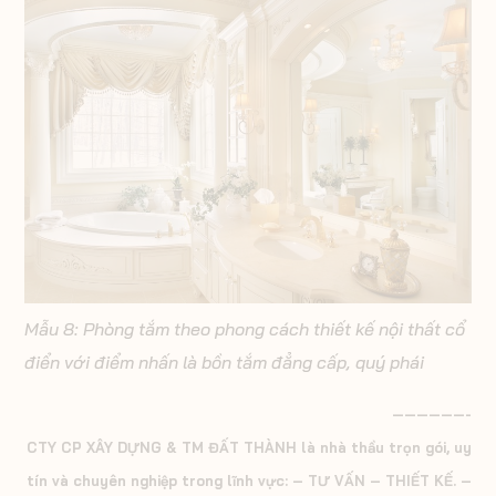
Mẫu 8: Phòng tắm theo phong cách thiết kế nội thất cổ
điển với điểm nhấn là bồn tắm đẳng cấp, quý phái
——————-
CTY CP XÂY DỰNG & TM ĐẤT THÀNH là nhà thầu trọn gói, uy
tín và chuyên nghiệp trong lĩnh vực: – TƯ VẤN – THIẾT KẾ. –