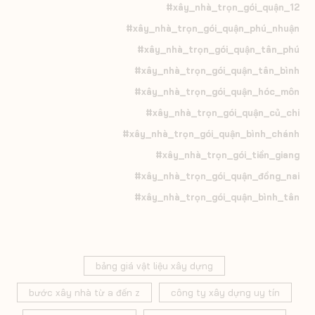
#xây_nhà_trọn_gói_quận_12
#xây_nhà_trọn_gói_quận_phú_nhuận
#xây_nhà_trọn_gói_quận_tân_phú
#xây_nhà_trọn_gói_quận_tân_bình
#xây_nhà_trọn_gói_quận_hóc_môn
#xây_nhà_trọn_gói_quận_củ_chi
#xây_nhà_trọn_gói_quận_bình_chánh
#xây_nhà_trọn_gói_tiền_giang
#xây_nhà_trọn_gói_quận_đồng_nai
#xây_nhà_trọn_gói_quận_bình_tân
bảng giá vật liệu xây dựng
bước xây nhà từ a đến z
công ty xây dựng uy tín