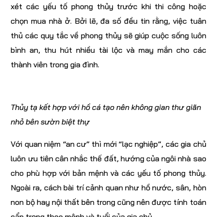
xét các yếu tố phong thủy trước khi thi công hoặc
chọn mua nhà ở. Bởi lẽ, đa số đều tin rằng, việc tuân
thủ các quy tắc về phong thủy sẽ giúp cuộc sống luôn
bình an, thu hút nhiều tài lộc và may mắn cho các
thành viên trong gia đình.
Thủy tạ kết hợp với hồ cá tạo nên không gian thư giãn
nhỏ bên sườn biệt thự
Với quan niệm “an cư” thì mới “lạc nghiệp”, các gia chủ
luôn ưu tiên cân nhắc thế đất, hướng của ngôi nhà sao
cho phù hợp với bản mệnh và các yếu tố phong thủy.
Ngoài ra, cách bài trí cảnh quan như hồ nước, sân, hòn
non bộ hay nội thất bên trong cũng nên được tính toán
cẩn trọng theo mệnh và tuổi của gia chủ.