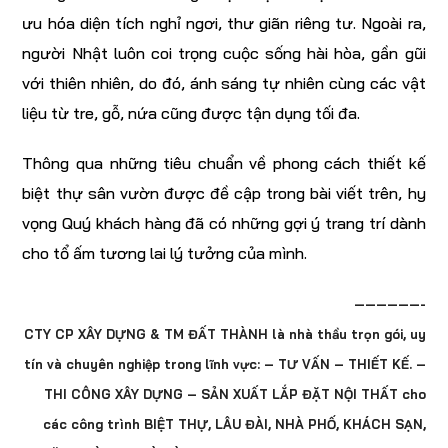
ưu hóa diện tích nghỉ ngơi, thư giãn riêng tư. Ngoài ra,
người Nhật luôn coi trọng cuộc sống hài hòa, gần gũi
với thiên nhiên, do đó, ánh sáng tự nhiên cùng các vật
liệu từ tre, gỗ, nứa cũng được tận dụng tối đa.
Thông qua những tiêu chuẩn về phong cách thiết kế
biệt thự sân vườn được đề cập trong bài viết trên, hy
vọng Quý khách hàng đã có những gợi ý trang trí dành
cho tổ ấm tương lai lý tưởng của mình.
——————-
CTY CP XÂY DỰNG & TM ĐẤT THÀNH là nhà thầu trọn gói, uy
tín và chuyên nghiệp trong lĩnh vực: – TƯ VẤN – THIẾT KẾ. –
THI CÔNG XÂY DỰNG – SẢN XUẤT LẮP ĐẶT NỘI THẤT cho
các công trình BIỆT THỰ, LÂU ĐÀI, NHÀ PHỐ, KHÁCH SẠN,