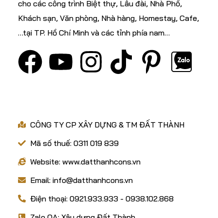
cho các công trình Biệt thự, Lâu đài, Nhà Phố,
Khách sạn, Văn phòng, Nhà hàng, Homestay, Cafe,
…tại TP. Hồ Chí Minh và các tỉnh phía nam…
VỀ CHÚNG TÔI
CÔNG TY CP XÂY DỰNG & TM ĐẤT THÀNH
Mã số thuế: 0311 019 839
Website: www.datthanhcons.vn
Email: info@datthanhcons.vn
Điện thoại: 0921.933.933 - 0938.102.868
Zalo OA: Xây dựng Đất Thành