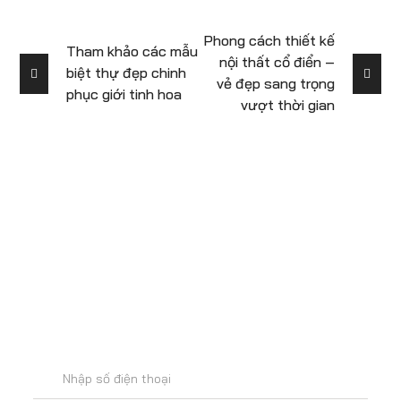
Phong cách thiết kế
Tham khảo các mẫu
nội thất cổ điển –
biệt thự đẹp chinh
vẻ đẹp sang trọng
phục giới tinh hoa
vượt thời gian
Để lại số điện thoại
để được tư vấn
miễn phí