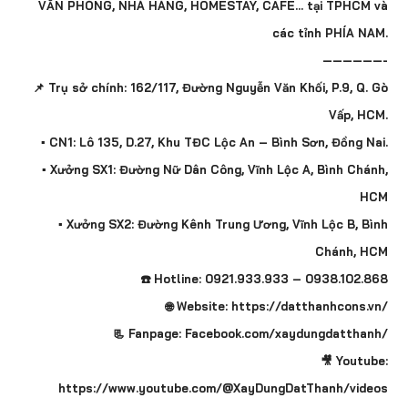
VĂN PHÒNG, NHÀ HÀNG, HOMESTAY, CAFE… tại TPHCM và
các tỉnh PHÍA NAM.
——————-
📌 Trụ sở chính: 162/117, Đường Nguyễn Văn Khối, P.9, Q. Gò
Vấp, HCM.
▪️ CN1: Lô 135, D.27, Khu TĐC Lộc An – Bình Sơn, Đồng Nai.
▪️ Xưởng SX1: Đường Nữ Dân Công, Vĩnh Lộc A, Bình Chánh,
HCM
▪️ Xưởng SX2: Đường Kênh Trung Ương, Vĩnh Lộc B, Bình
Chánh, HCM
☎️ Hotline: 0921.933.933 – 0938.102.868
🌐 Website: https://datthanhcons.vn/
📃 Fanpage: Facebook.com/xaydungdatthanh/
🎥 Youtube:
https://www.youtube.com/@XayDungDatThanh/videos