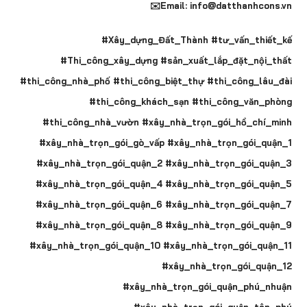
✉️Email: info@datthanhcons.vn
#Xây_dựng_Đất_Thành #tư_vấn_thiết_kế
#Thi_công_xây_dựng #sản_xuất_lắp_đặt_nội_thất
#thi_công_nhà_phố #thi_công_biệt_thự #thi_công_lâu_đài
#thi_công_khách_sạn #thi_công_văn_phòng
#thi_công_nhà_vườn #xây_nhà_trọn_gói_hồ_chí_minh
#xây_nhà_trọn_gói_gò_vấp #xây_nhà_trọn_gói_quận_1
#xây_nhà_trọn_gói_quận_2 #xây_nhà_trọn_gói_quận_3
#xây_nhà_trọn_gói_quận_4 #xây_nhà_trọn_gói_quận_5
#xây_nhà_trọn_gói_quận_6 #xây_nhà_trọn_gói_quận_7
#xây_nhà_trọn_gói_quận_8 #xây_nhà_trọn_gói_quận_9
#xây_nhà_trọn_gói_quận_10 #xây_nhà_trọn_gói_quận_11
#xây_nhà_trọn_gói_quận_12
#xây_nhà_trọn_gói_quận_phú_nhuận