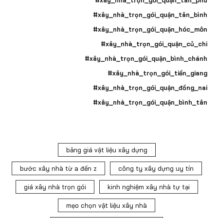
#xây_nhà_trọn_gói_quận_tân_phú
#xây_nhà_trọn_gói_quận_tân_bình
#xây_nhà_trọn_gói_quận_hóc_môn
#xây_nhà_trọn_gói_quận_củ_chi
#xây_nhà_trọn_gói_quận_bình_chánh
#xây_nhà_trọn_gói_tiền_giang
#xây_nhà_trọn_gói_quận_đồng_nai
#xây_nhà_trọn_gói_quận_bình_tân
bảng giá vật liệu xây dựng
bước xây nhà từ a đến z
công ty xây dựng uy tín
giá xây nhà trọn gói
kinh nghiệm xây nhà tự tại
mẹo chọn vật liệu xây nhà