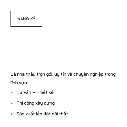
C.TY CP XÂY DỰNG
& TM ĐẤT THÀNH
Là nhà thầu trọn gói, uy tín và chuyên nghiệp trong
lĩnh vực:
Tư vấn – Thiết kế
Thi công xây dựng
Sản xuất lắp đặt nội thất