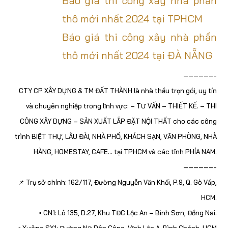
Báo giá thi công xây nhà phần
thô mới nhất 2024 tại TPHCM
Báo giá thi công xây nhà phần
thô mới nhất 2024 tại ĐÀ NẴNG
——————-
CTY CP XÂY DỰNG & TM ĐẤT THÀNH là nhà thầu trọn gói, uy tín
và chuyên nghiệp trong lĩnh vực: – TƯ VẤN – THIẾT KẾ. – THI
CÔNG XÂY DỰNG – SẢN XUẤT LẮP ĐẶT NỘI THẤT cho các công
trình BIỆT THỰ, LÂU ĐÀI, NHÀ PHỐ, KHÁCH SẠN, VĂN PHÒNG, NHÀ
HÀNG, HOMESTAY, CAFE… tại TPHCM và các tỉnh PHÍA NAM.
——————-
📌 Trụ sở chính: 162/117, Đường Nguyễn Văn Khối, P.9, Q. Gò Vấp,
HCM.
▪️ CN1: Lô 135, D.27, Khu TĐC Lộc An – Bình Sơn, Đồng Nai.