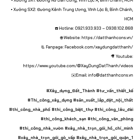
▪️ Xưởng SX1: Đường Nữ Dân Công, Vĩnh Lộc A, Bình Chánh, HCM
▪️ Xưởng SX2: Đường Kênh Trung Ương, Vĩnh Lộc B, Bình Chánh,
HCM
☎️ Hotline: 0921.933.933 – 0938.102.868
🌐 Website: https://datthanhcons.vn/
📃 Fanpage: Facebook.com/xaydungdatthanh/
🎥 Youtube:
https://www.youtube.com/@XayDungDatThanh/videos
✉️Email: info@datthanhcons.vn
#Xây_dựng_Đất_Thành #tư_vấn_thiết_kế
#Thi_công_xây_dựng #sản_xuất_lắp_đặt_nội_thất
#thi_công_nhà_phố #thi_công_biệt_thự #thi_công_lâu_đài
#thi_công_khách_sạn #thi_công_văn_phòng
#thi_công_nhà_vườn #xây_nhà_trọn_gói_hồ_chí_minh
#xây_nhà_trọn_gói_gò_vấp #xây_nhà_trọn_gói_quận_1