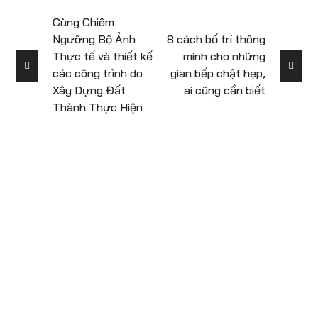
Cùng Chiêm
Ngưỡng Bộ Ảnh
8 cách bố trí thông
Thực tế và thiết kế
minh cho những
các công trình do
gian bếp chật hẹp,
Xây Dựng Đất
ai cũng cần biết
Thành Thực Hiện
Để lại số điện thoại
để được tư vấn
miễn phí