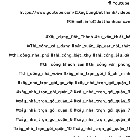
🎥 Youtube:
https://www.youtube.com/@XayDungDatThanh/videos
✉️Email: info@datthanhcons.vn
#Xây_dựng_Đất_Thành #tư_vấn_thiết_kế
#Thi_công_xây_dựng #sản_xuất_lắp_đặt_nội_thất
#thi_công_nhà_phố #thi_công_biệt_thự #thi_công_lâu_đài
#thi_công_khách_sạn #thi_công_văn_phòng
#thi_công_nhà_vườn #xây_nhà_trọn_gói_hồ_chí_minh
#xây_nhà_trọn_gói_gò_vấp #xây_nhà_trọn_gói_quận_1
#xây_nhà_trọn_gói_quận_2 #xây_nhà_trọn_gói_quận_3
#xây_nhà_trọn_gói_quận_4 #xây_nhà_trọn_gói_quận_5
#xây_nhà_trọn_gói_quận_6 #xây_nhà_trọn_gói_quận_7
#xây_nhà_trọn_gói_quận_8 #xây_nhà_trọn_gói_quận_9
#xây_nhà_trọn_gói_quận_10 #xây_nhà_trọn_gói_quận_11