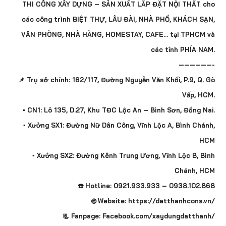
THI CÔNG XÂY DỰNG – SẢN XUẤT LẮP ĐẶT NỘI THẤT cho
các công trình BIỆT THỰ, LÂU ĐÀI, NHÀ PHỐ, KHÁCH SẠN,
VĂN PHÒNG, NHÀ HÀNG, HOMESTAY, CAFE… tại TPHCM và
các tỉnh PHÍA NAM.
——————-
📌 Trụ sở chính: 162/117, Đường Nguyễn Văn Khối, P.9, Q. Gò
Vấp, HCM.
▪️ CN1: Lô 135, D.27, Khu TĐC Lộc An – Bình Sơn, Đồng Nai.
▪️ Xưởng SX1: Đường Nữ Dân Công, Vĩnh Lộc A, Bình Chánh,
HCM
▪️ Xưởng SX2: Đường Kênh Trung Ương, Vĩnh Lộc B, Bình
Chánh, HCM
☎️ Hotline: 0921.933.933 – 0938.102.868
🌐 Website: https://datthanhcons.vn/
📃 Fanpage: Facebook.com/xaydungdatthanh/