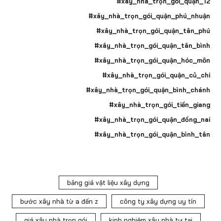
#xây_nhà_trọn_gói_quận_12
#xây_nhà_trọn_gói_quận_phú_nhuận
#xây_nhà_trọn_gói_quận_tân_phú
#xây_nhà_trọn_gói_quận_tân_bình
#xây_nhà_trọn_gói_quận_hóc_môn
#xây_nhà_trọn_gói_quận_củ_chi
#xây_nhà_trọn_gói_quận_bình_chánh
#xây_nhà_trọn_gói_tiền_giang
#xây_nhà_trọn_gói_quận_đồng_nai
#xây_nhà_trọn_gói_quận_bình_tân
bảng giá vật liệu xây dựng
bước xây nhà từ a đến z
công ty xây dựng uy tín
giá xây nhà trọn gói
kinh nghiệm xây nhà tự tại