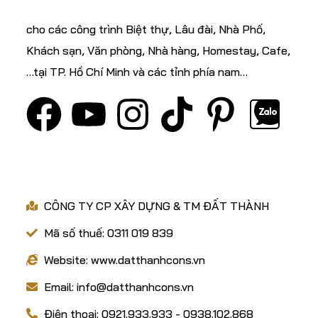
cho các công trình Biệt thự, Lâu đài, Nhà Phố,
Khách sạn, Văn phòng, Nhà hàng, Homestay, Cafe,
…tại TP. Hồ Chí Minh và các tỉnh phía nam…
VỀ CHÚNG TÔI
CÔNG TY CP XÂY DỰNG & TM ĐẤT THÀNH
Mã số thuế: 0311 019 839
Website: www.datthanhcons.vn
Email: info@datthanhcons.vn
Điện thoại: 0921.933.933 - 0938.102.868