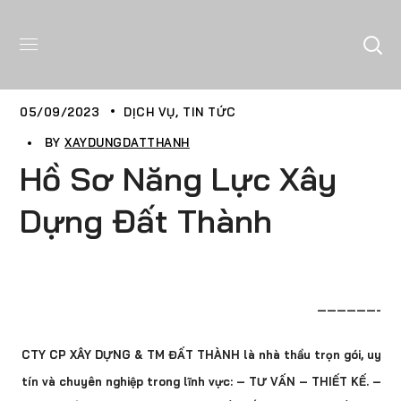
05/09/2023
DỊCH VỤ
TIN TỨC
BY
XAYDUNGDATTHANH
Hồ Sơ Năng Lực Xây
Dựng Đất Thành
——————-
CTY CP XÂY DỰNG & TM ĐẤT THÀNH là nhà thầu trọn gói, uy
tín và chuyên nghiệp trong lĩnh vực: – TƯ VẤN – THIẾT KẾ. –