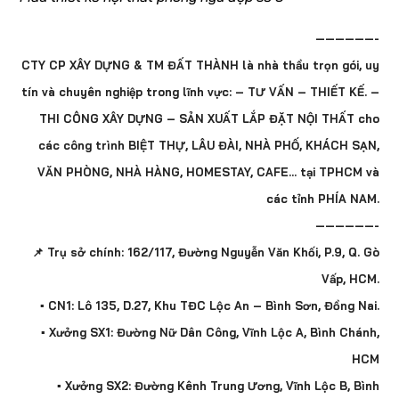
——————-
CTY CP XÂY DỰNG & TM ĐẤT THÀNH là nhà thầu trọn gói, uy
tín và chuyên nghiệp trong lĩnh vực: – TƯ VẤN – THIẾT KẾ. –
THI CÔNG XÂY DỰNG – SẢN XUẤT LẮP ĐẶT NỘI THẤT cho
các công trình BIỆT THỰ, LÂU ĐÀI, NHÀ PHỐ, KHÁCH SẠN,
VĂN PHÒNG, NHÀ HÀNG, HOMESTAY, CAFE… tại TPHCM và
các tỉnh PHÍA NAM.
——————-
📌 Trụ sở chính: 162/117, Đường Nguyễn Văn Khối, P.9, Q. Gò
Vấp, HCM.
▪️ CN1: Lô 135, D.27, Khu TĐC Lộc An – Bình Sơn, Đồng Nai.
▪️ Xưởng SX1: Đường Nữ Dân Công, Vĩnh Lộc A, Bình Chánh,
HCM
▪️ Xưởng SX2: Đường Kênh Trung Ương, Vĩnh Lộc B, Bình