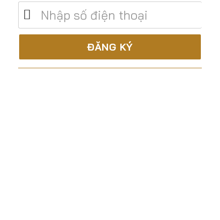
C.TY CP XÂY DỰNG & TM ĐẤT THÀNH
Là nhà thầu trọn gói, uy tín và chuyên nghiệp trong
lĩnh vực:
Tư vấn – Thiết kế
Thi công xây dựng
Sản xuất lắp đặt nội thất
cho các công trình Biệt thự, Lâu đài, Nhà Phố,