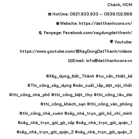
Chánh, HCM
☎️ Hotline: 0921.933.933 – 0938.102.868
🌐 Website: https://datthanhcons.vn/
📃 Fanpage: Facebook.com/xaydungdatthanh/
🎥 Youtube:
https://www.youtube.com/@XayDungDatThanh/videos
✉️Email: info@datthanhcons.vn
#Xây_dựng_Đất_Thành #tư_vấn_thiết_kế
#Thi_công_xây_dựng #sản_xuất_lắp_đặt_nội_thất
#thi_công_nhà_phố #thi_công_biệt_thự #thi_công_lâu_đài
#thi_công_khách_sạn #thi_công_văn_phòng
#thi_công_nhà_vườn #xây_nhà_trọn_gói_hồ_chí_minh
#xây_nhà_trọn_gói_gò_vấp #xây_nhà_trọn_gói_quận_1
#xây_nhà_trọn_gói_quận_2 #xây_nhà_trọn_gói_quận_3