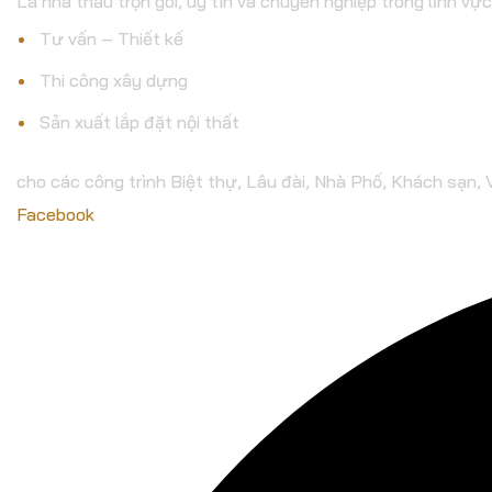
Là nhà thầu trọn gói, uy tín và chuyên nghiệp trong lĩnh vực
Tư vấn – Thiết kế
Thi công xây dựng
Sản xuất lắp đặt nội thất
cho các công trình Biệt thự, Lâu đài, Nhà Phố, Khách sạn,
Facebook