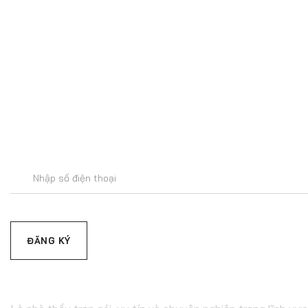
Để lại số
Đăng
ký
email
C.TY CP XÂY DỰNG & 