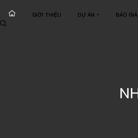
GIỚI THIỆU
DỰ ÁN
BÁO GIÁ
NH