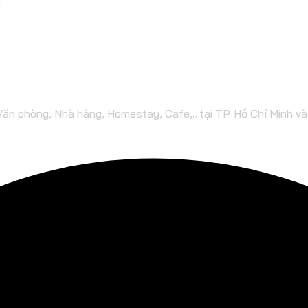
:
 Văn phòng, Nhà hàng, Homestay, Cafe,…tại TP. Hồ Chí Minh v