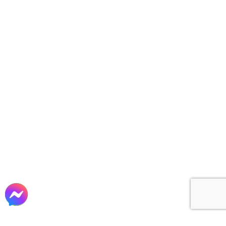
Là nhà thầu trọn gói, uy tín và chuyên nghiệp trong
lĩnh vực:
Tư vấn – Thiết kế
Thi công xây dựng
Sản xuất lắp đặt nội thất
cho các công trình Biệt thự, Lâu đài, Nhà Phố,
Khách sạn, Văn phòng, Nhà hàng, Homestay, Cafe,
…tại TP. Hồ Chí Minh và các tỉnh phía nam…
VỀ CHÚNG TÔI
CÔNG TY CP XÂY DỰNG & TM ĐẤT THÀNH