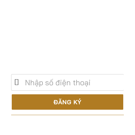
Để lại số điện thoại để được tư vấn miễn
phí
C.TY CP XÂY DỰNG & TM ĐẤT THÀNH