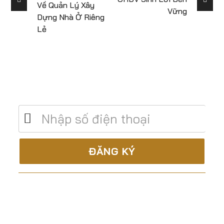
Về Quản Lý Xây
Vững
Dựng Nhà Ở Riêng
Lẻ
Để lại số điện thoại để được tư vấn miễn
phí
C.TY CP XÂY DỰNG & TM ĐẤT THÀNH