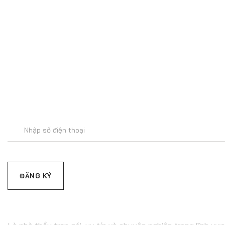
Để lại số
Đăng
ký
email
C.TY CP XÂY DỰNG & 