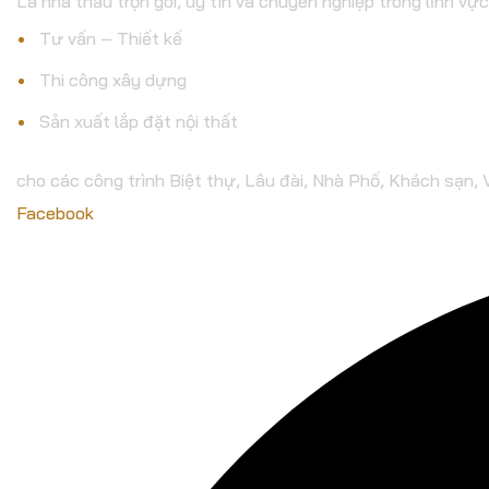
Là nhà thầu trọn gói, uy tín và chuyên nghiệp trong lĩnh vực
Tư vấn – Thiết kế
Thi công xây dựng
Sản xuất lắp đặt nội thất
cho các công trình Biệt thự, Lâu đài, Nhà Phố, Khách sạn,
Facebook