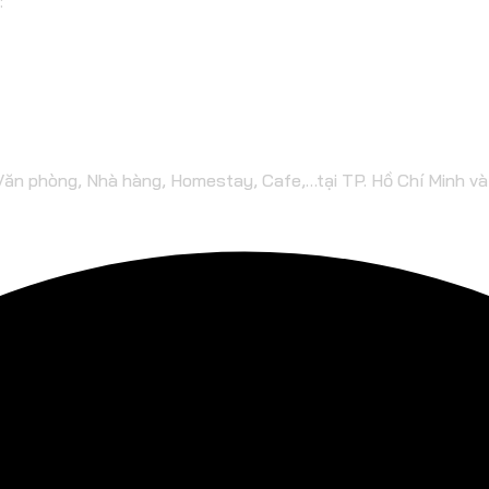
:
 Văn phòng, Nhà hàng, Homestay, Cafe,…tại TP. Hồ Chí Minh v