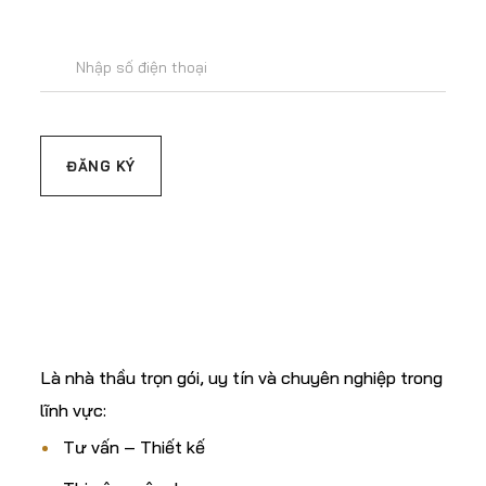
C.TY CP XÂY DỰNG
& TM ĐẤT THÀNH
Là nhà thầu trọn gói, uy tín và chuyên nghiệp trong
lĩnh vực:
Tư vấn – Thiết kế