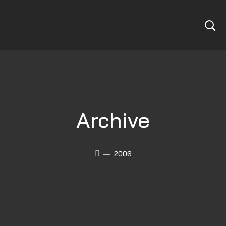
Archive
2006