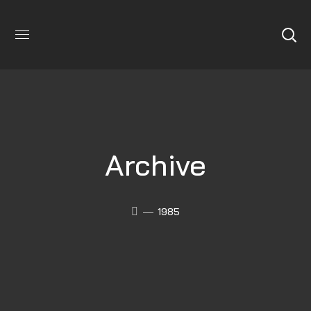
Archive
1985