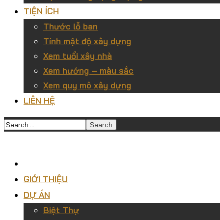
TIỆN ÍCH
Thước lỗ ban
Tính mật độ xây dựng
Xem tuổi xây nhà
Xem hướng – màu sắc
Xem quy mô xây dựng
LIÊN HỆ
GIỚI THIỆU
DỰ ÁN
Biệt Thự