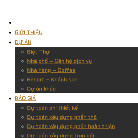
GIỚI THIỆU
DỰ ÁN
Biệt Thự
Nhà phố – Căn hộ dịch vụ
Nhà hàng – Coffee
Resort – Khách sạn
Dự án khác
BÁO GIÁ
Dự toán phí thiết kế
Dự toán xây dựng phần thô
Dự toán xây dựng phần hoàn thiện
Dự toán xây dựng trọn gói