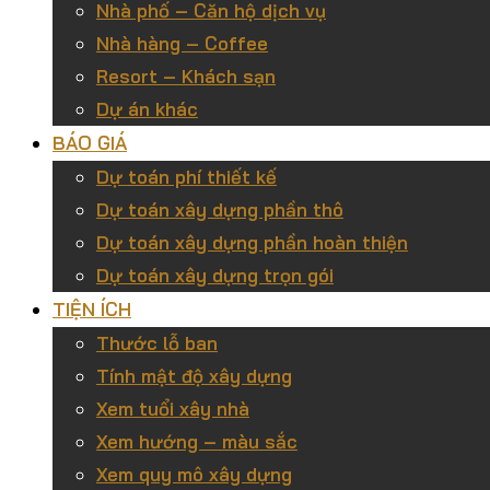
Nhà phố – Căn hộ dịch vụ
Nhà hàng – Coffee
Resort – Khách sạn
Dự án khác
BÁO GIÁ
Dự toán phí thiết kế
Dự toán xây dựng phần thô
Dự toán xây dựng phần hoàn thiện
Dự toán xây dựng trọn gói
TIỆN ÍCH
Thước lỗ ban
Tính mật độ xây dựng
Xem tuổi xây nhà
Xem hướng – màu sắc
Xem quy mô xây dựng