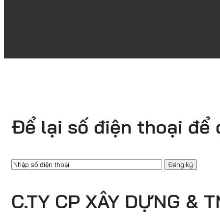
Để lại số điện thoại để
Đăng
ký
email
C.TY CP XÂY DỰNG & 