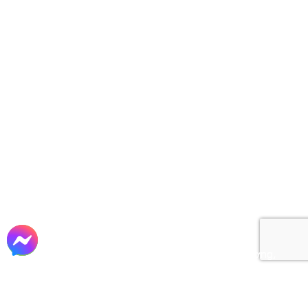
Zalo OA: Xây dựng Đất Thành
ĐỊA CHỈ
Trụ sở: 162/115 - 117 Nguyễn Văn Khối, P. Thông
Tây Hội, TP. Hồ Chí Minh
Chi nhánh: Lô 135, D.27, Khu TĐC Lộc An, X.
Long Thành, T. Đồng Nai.
Xưởng sản xuất 01: Đường Nữ Dân Công, X.
Vĩnh Lộc, TP. Hồ Chí Minh
Xưởng sản xuất 02: Đường Kênh Trung Ương,
X. Tân Vĩnh Lộc, TP. Hồ Chí Minh