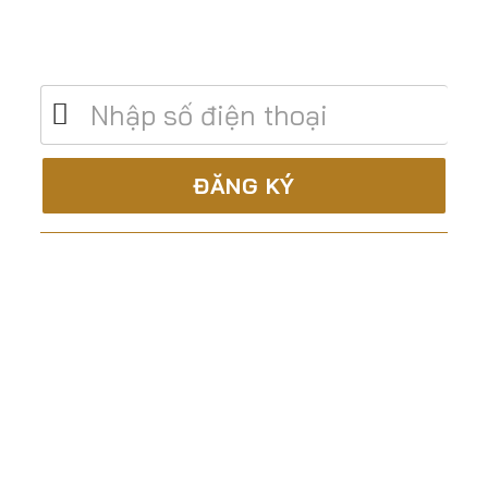
Để lại số điện thoại để được tư vấn miễn
phí
C.TY CP XÂY DỰNG & TM ĐẤT THÀNH
Là nhà thầu trọn gói, uy tín và chuyên nghiệp trong
lĩnh vực:
Tư vấn – Thiết kế
Thi công xây dựng