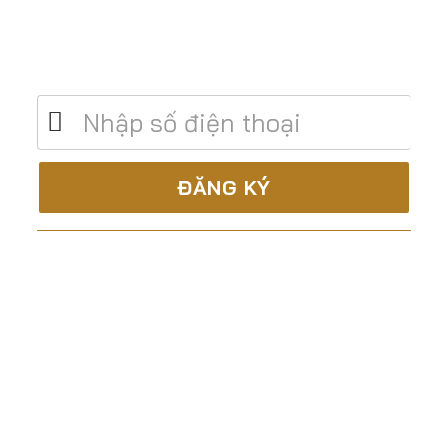
Để lại số điện thoại để được tư vấn miễn
phí
C.TY CP XÂY DỰNG & TM ĐẤT THÀNH
Là nhà thầu trọn gói, uy tín và chuyên nghiệp trong
lĩnh vực:
Tư vấn – Thiết kế
Thi công xây dựng