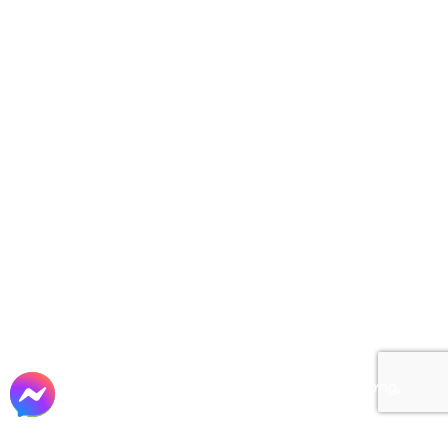
Zalo OA: Xây dựng Đất Thành
ĐỊA CHỈ
Trụ sở: 162/115 - 117 Nguyễn Văn Khối, P. Thông
Tây Hội, TP. Hồ Chí Minh
Chi nhánh: Lô 135, D.27, Khu TĐC Lộc An, X.
Long Thành, T. Đồng Nai.
Xưởng sản xuất 01: Đường Nữ Dân Công, X.
Vĩnh Lộc, TP. Hồ Chí Minh
Xưởng sản xuất 02: Đường Kênh Trung Ương,
X. Tân Vĩnh Lộc, TP. Hồ Chí Minh