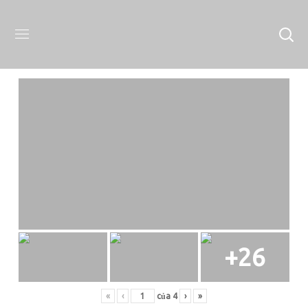
+26
«
‹
của
4
›
»