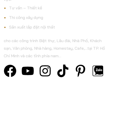
Tư vấn – Thiết kế
Thi công xây dựng
Sản xuất lắp đặt nội thất
cho các công trình Biệt thự, Lâu đài, Nhà Phố, Khách
sạn, Văn phòng, Nhà hàng, Homestay, Cafe,…tại TP. Hồ
Chí Minh và các tỉnh phía nam…