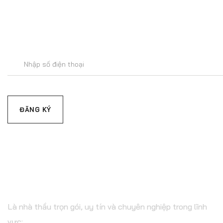
Để lại số
C.TY CP XÂY DỰNG &
TM ĐẤT THÀNH
Là nhà thầu trọn gói, uy tín và chuyên nghiệp trong lĩnh
vực: