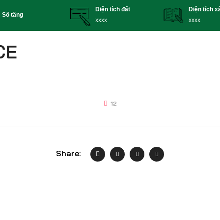
Diện tích đất
Diện tích 
Số tầng
xxxx
xxxx
CE
12
Share: