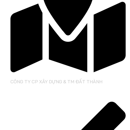
CÔNG TY CP XÂY DỰNG & TM ĐẤT THÀNH