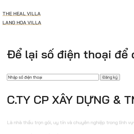
THE HEAL VILLA
LANG HOA VILLA
Để lại số điện thoại để
Đăng
ký
email
C.TY CP XÂY DỰNG & 
Là nhà thầu trọn gói, uy tín và chuyên nghiệp trong lĩnh vự