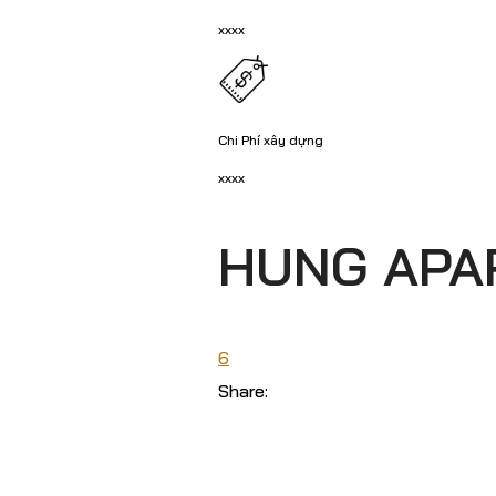
xxxx
Chi Phí xây dựng
xxxx
HUNG APA
6
Share: