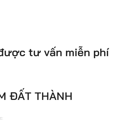
 được tư vấn miễn phí
TM ĐẤT THÀNH
c: