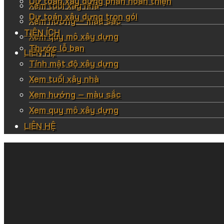
Dự toán xây dựng phần hoàn thiện
Xem tuổi xây nhà
Dự toán xây dựng trọn gói
Xem hướng – màu sắc
TIỆN ÍCH
Xem quy mô xây dựng
Thước lỗ ban
LIÊN HỆ
Tính mật độ xây dựng
Xem tuổi xây nhà
Xem hướng – màu sắc
Xem quy mô xây dựng
LIÊN HỆ