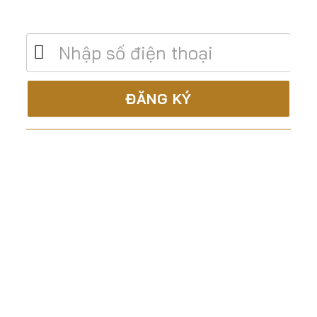
phí
C.TY CP XÂY DỰNG & TM ĐẤT THÀNH
Là nhà thầu trọn gói, uy tín và chuyên nghiệp trong
lĩnh vực:
Tư vấn – Thiết kế
Thi công xây dựng
Sản xuất lắp đặt nội thất