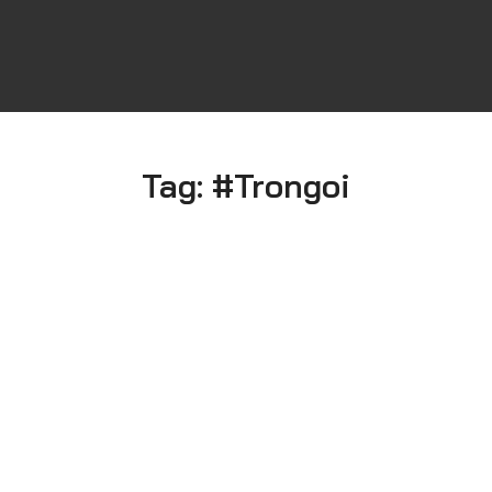
Tag:
#trongoi
Ngày Thực
Phong Cách
Hiện
Hiện đại
2023