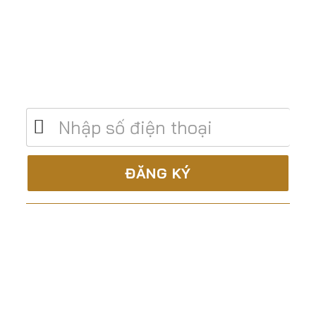
Để lại số điện thoại để được tư vấn miễn
phí
C.TY CP XÂY DỰNG & TM ĐẤT THÀNH
Là nhà thầu trọn gói, uy tín và chuyên nghiệp trong
lĩnh vực: