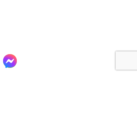
Tư vấn – Thiết kế
Thi công xây dựng
Sản xuất lắp đặt nội thất
cho các công trình Biệt thự, Lâu đài, Nhà Phố,
Khách sạn, Văn phòng, Nhà hàng, Homestay, Cafe,
…tại TP. Hồ Chí Minh và các tỉnh phía nam…
VỀ CHÚNG TÔI
CÔNG TY CP XÂY DỰNG & TM ĐẤT THÀNH
Mã số thuế: 0311 019 839
Website: www.datthanhcons.vn