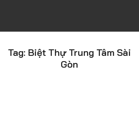
Tag:
Biệt Thự Trung Tâm Sài
Gòn
Bình Chánh
Ngày Thực
Phong Cách
Hiện
Hiện đại
2023