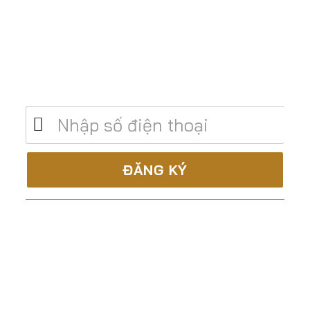
Để lại số điện thoại để được tư vấn miễn
phí
C.TY CP XÂY DỰNG & TM ĐẤT THÀNH
Là nhà thầu trọn gói, uy tín và chuyên nghiệp trong
lĩnh vực: