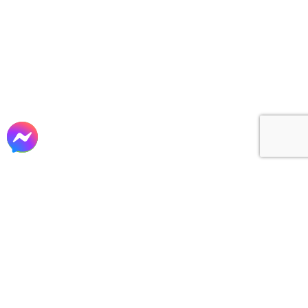
Tư vấn – Thiết kế
Thi công xây dựng
Sản xuất lắp đặt nội thất
cho các công trình Biệt thự, Lâu đài, Nhà Phố,
Khách sạn, Văn phòng, Nhà hàng, Homestay, Cafe,
…tại TP. Hồ Chí Minh và các tỉnh phía nam…
VỀ CHÚNG TÔI
CÔNG TY CP XÂY DỰNG & TM ĐẤT THÀNH
Mã số thuế: 0311 019 839
Website: www.datthanhcons.vn