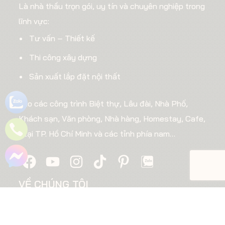
Là nhà thầu trọn gói, uy tín và chuyên nghiệp trong
lĩnh vực:
Tư vấn – Thiết kế
Thi công xây dựng
Sản xuất lắp đặt nội thất
cho các công trình Biệt thự, Lâu đài, Nhà Phố,
Khách sạn, Văn phòng, Nhà hàng, Homestay, Cafe,
…tại TP. Hồ Chí Minh và các tỉnh phía nam…
VỀ CHÚNG TÔI
CÔNG TY CP XÂY DỰNG & TM ĐẤT THÀNH