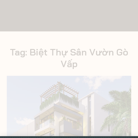
Tag:
Biệt Thự Sân Vườn Gò
Vấp
Gò Vấp
Ngày Thực
Phong Cách
Hiện
Hiện đại
2023