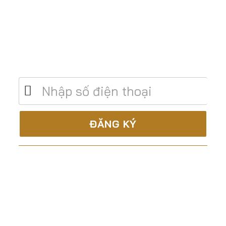
Để lại số điện thoại để được tư vấn miễn
phí
C.TY CP XÂY DỰNG & TM ĐẤT THÀNH
Là nhà thầu trọn gói, uy tín và chuyên nghiệp trong
lĩnh vực: