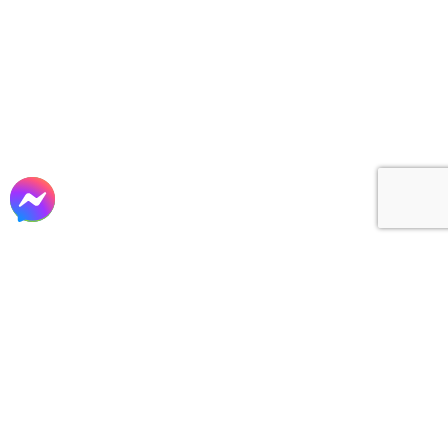
Tư vấn – Thiết kế
Thi công xây dựng
Sản xuất lắp đặt nội thất
cho các công trình Biệt thự, Lâu đài, Nhà Phố,
Khách sạn, Văn phòng, Nhà hàng, Homestay, Cafe,
…tại TP. Hồ Chí Minh và các tỉnh phía nam…
VỀ CHÚNG TÔI
CÔNG TY CP XÂY DỰNG & TM ĐẤT THÀNH
Mã số thuế: 0311 019 839
Website: www.datthanhcons.vn