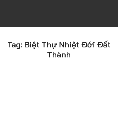
Tag:
Biệt Thự Nhiệt Đới Đất
Thành
HƯNG YÊN
Ngày Thực
Phong Cách
Hiện
Tropical
2024