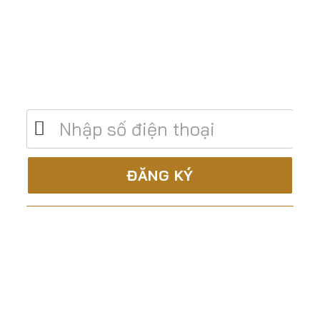
Để lại số điện thoại để được tư vấn miễn
phí
C.TY CP XÂY DỰNG & TM ĐẤT THÀNH
Là nhà thầu trọn gói, uy tín và chuyên nghiệp trong
lĩnh vực: