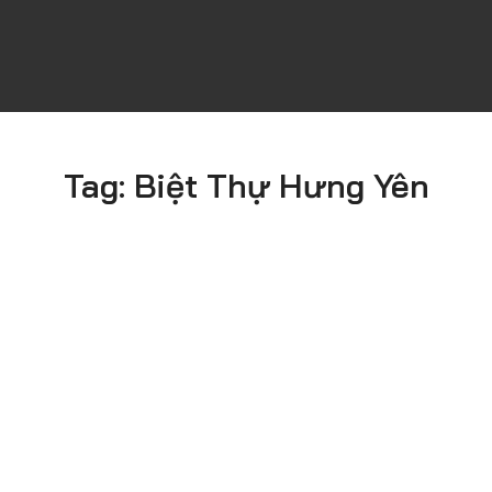
Tag:
Biệt Thự Hưng Yên
HƯNG YÊN
Ngày Thực
Phong Cách
Hiện
Tropical
2024