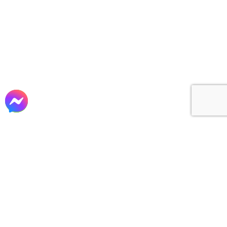
Tư vấn – Thiết kế
Thi công xây dựng
Sản xuất lắp đặt nội thất
cho các công trình Biệt thự, Lâu đài, Nhà Phố,
Khách sạn, Văn phòng, Nhà hàng, Homestay, Cafe,
…tại TP. Hồ Chí Minh và các tỉnh phía nam…
VỀ CHÚNG TÔI
CÔNG TY CP XÂY DỰNG & TM ĐẤT THÀNH
Mã số thuế: 0311 019 839
Website: www.datthanhcons.vn