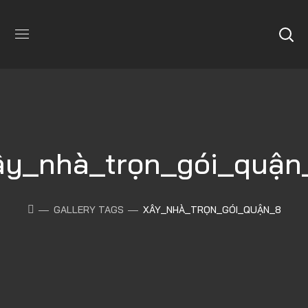
ây_nhà_trọn_gói_quận
GALLERY TAGS
XÂY_NHÀ_TRỌN_GÓI_QUẬN_8