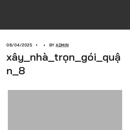
08/04/2025
BY
ADMIN
xây_nhà_trọn_gói_quậ
n_8