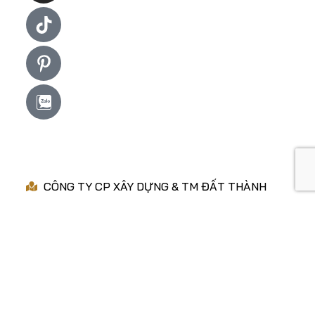
VỀ CHÚNG TÔI
CÔNG TY CP XÂY DỰNG & TM ĐẤT THÀNH
Mã số thuế: 0311 019 839
Website: www.datthanhcons.vn
Email: info@datthanhcons.vn
Điện thoại: 0921.933.933 - 0938.102.868