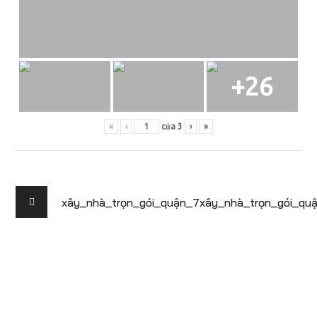
+26
«
‹
của
3
›
»
xây_nhà_trọn_gói_quận_7
xây_nhà_trọn_gói_qu