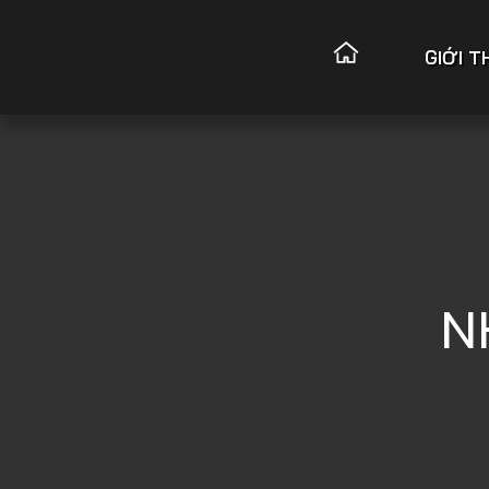
GIỚI T
N