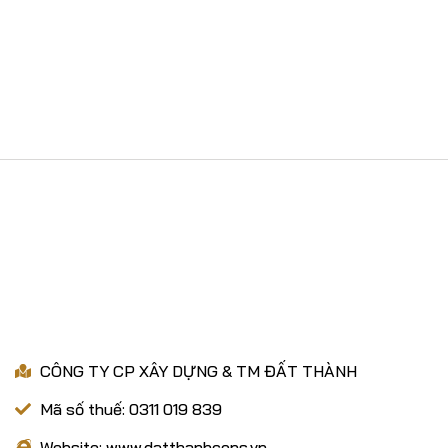
 điện thoại để được tư vấ
VỀ CHÚNG TÔI
CÔNG TY CP XÂY DỰNG & TM ĐẤT THÀNH
Mã số thuế: 0311 019 839
Website: www.datthanhcons.vn