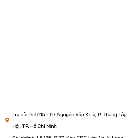
n miễn phí
ĐỊA CHỈ
Trụ sở: 162/115 - 117 Nguyễn Văn Khối, P. Thông Tây
Hội, TP. Hồ Chí Minh
Chi nhánh: Lô 135, D.27, Khu TĐC Lộc An, X. Long