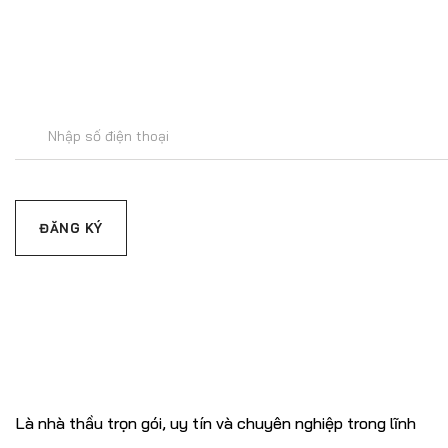
Để lại số
C.TY CP XÂY DỰNG &
TM ĐẤT THÀNH
Là nhà thầu trọn gói, uy tín và chuyên nghiệp trong lĩnh