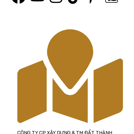
VỀ CHÚNG TÔI
CÔNG TY CP XÂY DỰNG & TM ĐẤT THÀNH