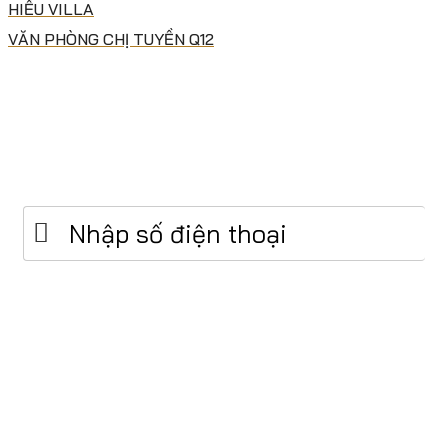
HIẾU VILLA
VĂN PHÒNG CHỊ TUYỀN Q12
Để lại số điện thoại để được tư vấn miễn phí
Đăng
ký
email
C.TY CP XÂY DỰNG & TM ĐẤT THÀNH