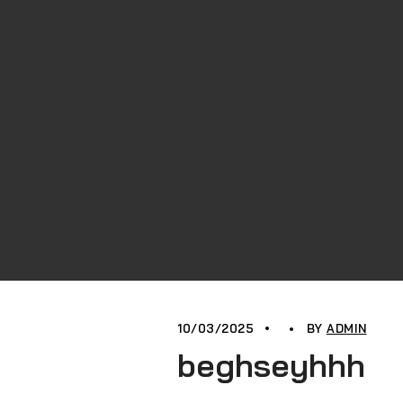
10/03/2025
BY
ADMIN
beghseyhhh