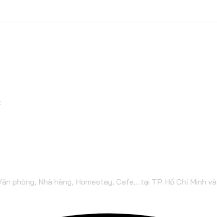
TM ĐẤT THÀNH
:
 Văn phòng, Nhà hàng, Homestay, Cafe,…tại TP. Hồ Chí Minh v