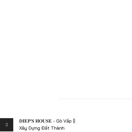
𝐃𝐈𝐄𝐏'𝐒 𝐇𝐎𝐔𝐒𝐄 - Gò Vấp ||
Xây Dựng Đất Thành