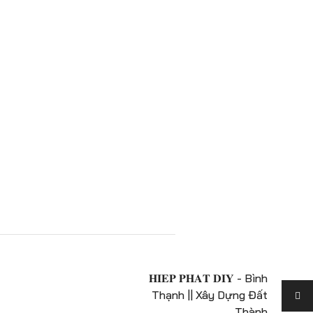
𝐇𝐈𝐄𝐏 𝐏𝐇𝐀𝐓 𝐃𝐈𝐘 - Bình
Thạnh || Xây Dựng Đất
Thành