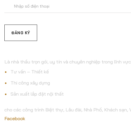
Đăng
ký
email
C.TY CP XÂY DỰNG & 
Là nhà thầu trọn gói, uy tín và chuyên nghiệp trong lĩnh vực
Tư vấn – Thiết kế
Thi công xây dựng
Sản xuất lắp đặt nội thất
cho các công trình Biệt thự, Lâu đài, Nhà Phố, Khách sạn,
Facebook